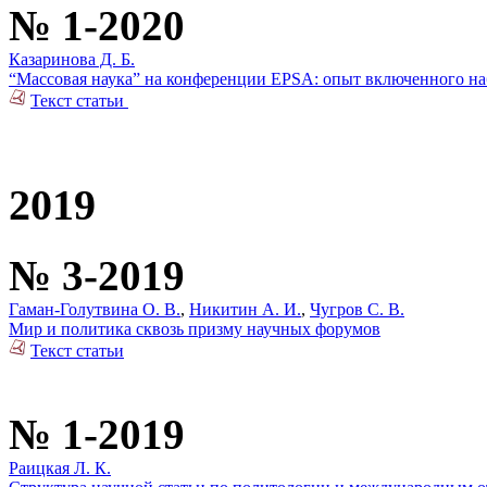
№ 1-2020
Казаринова Д. Б.
“Массовая наука” на конференции ЕPSA: опыт включенного н
Текст статьи
2019
№ 3-2019
Гаман-Голутвина О. В.
,
Никитин А. И.
,
Чугров С. В.
Мир и политика сквозь призму научных форумов
Текст статьи
№ 1-2019
Раицкая Л. К.