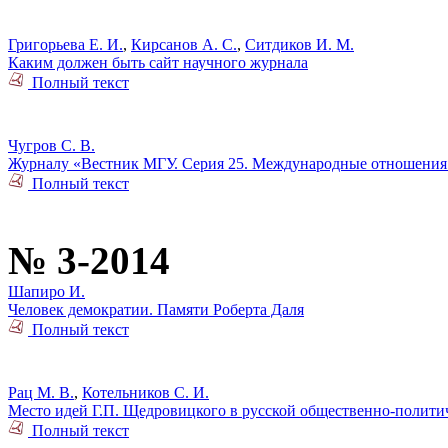
Григорьева Е. И.
,
Кирсанов А. С.
,
Ситдиков И. М.
Каким должен быть сайт научного журнала
Полный текст
Чугров С. В.
Журналу «Вестник МГУ. Серия 25. Международные отношения 
Полный текст
№ 3-2014
Шапиро И.
Человек демократии. Памяти Роберта Даля
Полный текст
Рац М. В.
,
Котельников С. И.
Место идей Г.П. Щедровицкого в русской общественно-политич
Полный текст