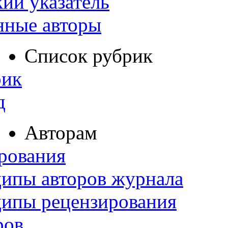
ий указатель
нные авторы
Список рубрик
рик
д
Авторам
рования
ипы авторов журнала
ципы рецензирования
ров