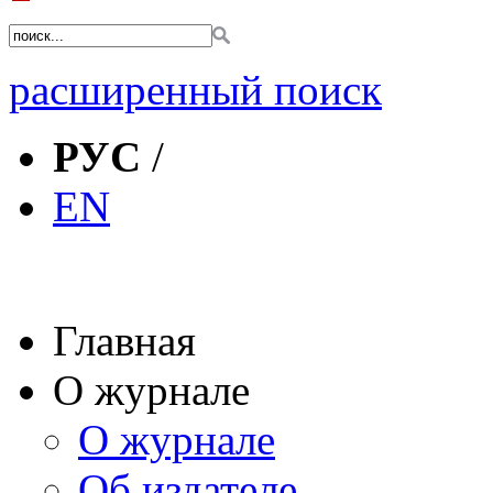
расширенный поиск
РУС
/
EN
Главная
О журнале
О журнале
Об издателе