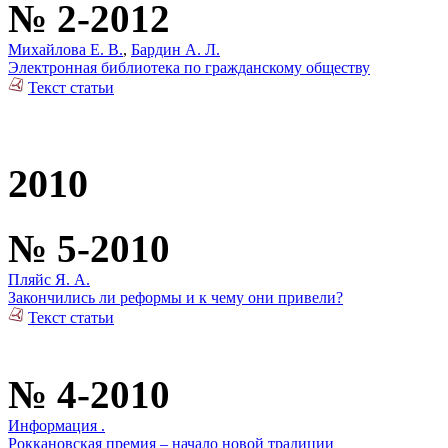
№ 2-2012
Михайлова Е. В.
,
Бардин А. Л.
Электронная библиотека по гражданскому обществу
Текст статьи
2010
№ 5-2010
Пляйс Я. А.
Закончились ли реформы и к чему они привели?
Текст статьи
№ 4-2010
Информация .
Роккановская премия – начало новой традиции