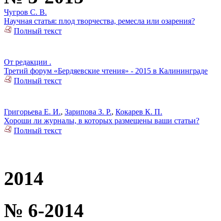
Чугров С. В.
Научная статья: плод творчества, ремесла или озарения?
Полный текст
От редакции .
Третий форум «Бердяевские чтения» - 2015 в Калининграде
Полный текст
Григорьева Е. И.
,
Зарипова З. Р.
,
Кокарев К. П.
Хороши ли журналы, в которых размещены ваши статьи?
Полный текст
2014
№ 6-2014