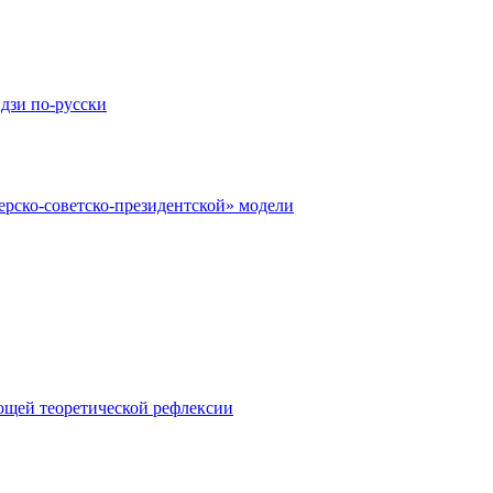
дзи по-русски
рско-советско-президентской» модели
ющей теоретической рефлексии