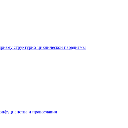
 призму структурно-циклической парадигмы
конфуцианства и православия