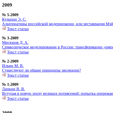
2009
№ 5-2009
Кульпин Э. С.
Альтернативы российской модернизации, или реставрация Мэй
Текст статьи
№ 3-2009
Мисюров Д. А.
Символическое моделирование в России: трансформации «импе
Текст статьи
№ 2-2009
Ильин М. В.
Существуют ли общие принципы эволюции?
Текст статьи
№ 1-2009
Лапкин В. В.
Вступая в новую эпоху великих потрясений: попытка опережа
Текст статьи
2008