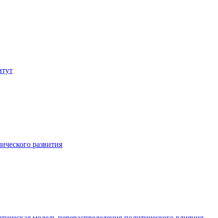
итут
ического развития
атическая модель перераспределения политического влияния