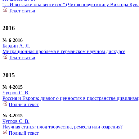
“…И все-таки она вертится!” (Читая новую книгу Виктора Кув
Текст статьи
2016
№ 6-2016
Бардин А. Л.
Миграционная проблема в германском научном дискурсе
Текст статьи
2015
№ 4-2015
Чугров С. В.
Россия и Европа: диалог о ценностях в пространстве цивилиза
Полный текст
№ 3-2015
Чугров С. В.
Научная статья: плод творчества, ремесла или озарения?
Полный текст