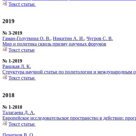
Текст статьи
2019
№ 3-2019
Гаман-Голутвина О. В.
,
Никитин А. И.
,
Чугров С. В.
Мир и политика сквозь призму научных форумов
Текст статьи
№ 1-2019
Раицкая Л. К.
Структура научной статьи по политологии и международным о
Текст статьи
2018
№ 1-2018
Талагаева Д. А.
Европейское исследовательское пространство в действии: прог
Текст статьи
Печатнов В. О.