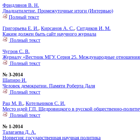
Фридлянов В. Н.
Двадцатилетие. Промежуточные итоги (Интервью)
Полный текст
Григорьева Е. И.
,
Кирсанов А. С.
,
Ситдиков И. М.
Каким должен быть сайт научного журнала
Полный текст
Чугров С. В.
Журналу «Вестник МГУ. Серия 25. Международные отношения 
Полный текст
№ 3-2014
Шапиро И.
Человек демократии. Памяти Роберта Даля
Полный текст
Рац М. В.
,
Котельников С. И.
Место идей Г.П. Щедровицкого в русской общественно-политич
Полный текст
№ 1-2014
Талагаева Д. А.
Норвегия: государственная научная политика