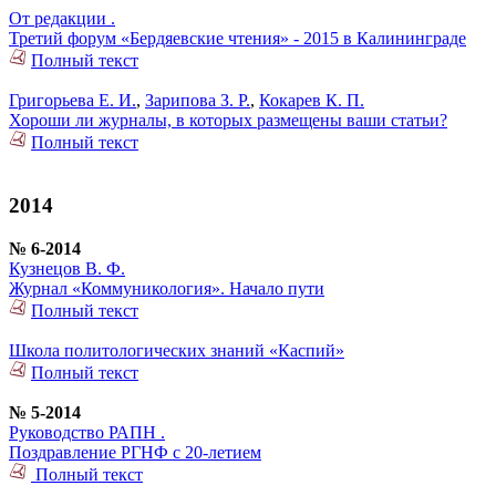
От редакции .
Третий форум «Бердяевские чтения» - 2015 в Калининграде
Полный текст
Григорьева Е. И.
,
Зарипова З. Р.
,
Кокарев К. П.
Хороши ли журналы, в которых размещены ваши статьи?
Полный текст
2014
№ 6-2014
Кузнецов В. Ф.
Журнал «Коммуникология». Начало пути
Полный текст
Школа политологических знаний «Каспий»
Полный текст
№ 5-2014
Руководство РАПН .
Поздравление РГНФ с 20-летием
Полный текст