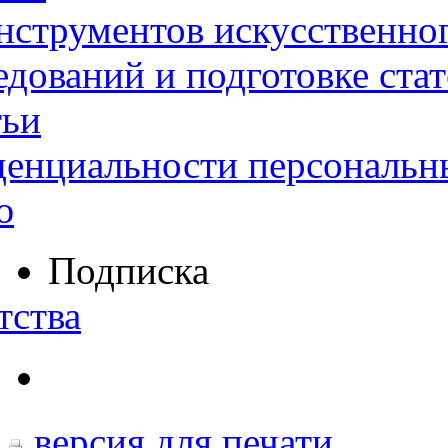
нструментов искусственног
дований и подготовке ста
тьи
денциальности персональн
ю
Подписка
тства
версия для печати