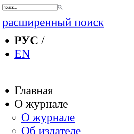
расширенный поиск
РУС
/
EN
Главная
О журнале
О журнале
Об издателе