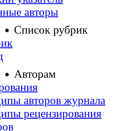
нные авторы
Список рубрик
рик
д
Авторам
рования
ипы авторов журнала
ципы рецензирования
ров