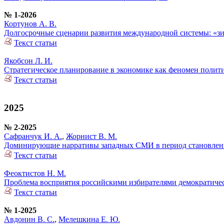
№ 1-2026
Кортунов А. В.
Долгосрочные сценарии развития международной системы: «зи
Текст статьи
Якобсон Л. И.
Стратегическое планирование в экономике как феномен полит
Текст статьи
2025
№ 2-2025
Сафранчук И. А.
,
Жорнист В. М.
Доминирующие нарративы западных СМИ в период становления ко
Текст статьи
Феоктистов Н. М.
Проблема восприятия российскими избирателями демократичес
Текст статьи
№ 1-2025
Авдонин В. С.
,
Мелешкина Е. Ю.