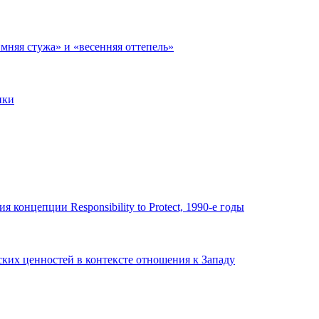
мняя стужа» и «весенняя оттепель»
ики
нцепции Responsibility to Protect, 1990-е годы
ких ценностей в контексте отношения к Западу