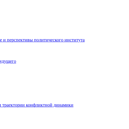
е и перспективы политического института
будущего
 и траектории конфликтной динамики