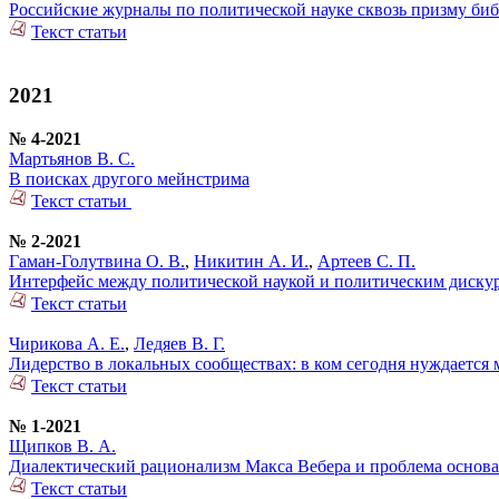
Российские журналы по политической науке сквозь призму би
Текст статьи
2021
№ 4-2021
Мартьянов В. С.
В поисках другого мейнстрима
Текст статьи
№ 2-2021
Гаман-Голутвина О. В.
,
Никитин А. И.
,
Артеев С. П.
Интерфейс между политической наукой и политическим диску
Текст статьи
Чирикова А. Е.
,
Ледяев В. Г.
Лидерство в локальных сообществах: в ком сегодня нуждается 
Текст статьи
№ 1-2021
Щипков В. А.
Диалектический рационализм Макса Вебера и проблема основ
Текст статьи