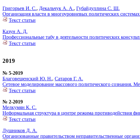
Григорьев И. С.
,
Декальчук А. А.
,
Губайдуллина С. Ш.
Организация власти в многоуровневых политических системах
Текст статьи
Казун А. Д.
Профессиональные табу в деятельности политических консульт
Текст статьи
2019
№ 5-2019
Благовещенский Ю. Н.
,
Сатаров Г. А.
Сетевое моделирование массового политического сознания. М
Текст статьи
№ 2-2019
Мелкумян К. С.
Неформальная структура в центре режима противодействия ф
Текст статьи
Лушников Д. А.
Организованные правительством неправительственные органи