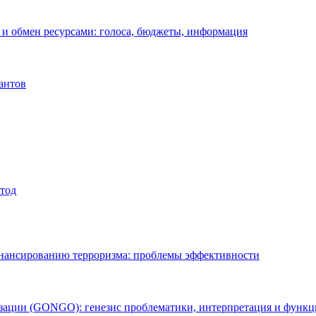
 и обмен ресурсами: голоса, бюджеты, информация
антов
етод
инансированию терроризма: проблемы эффективности
зации (GONGO): генезис проблематики, интерпретация и функ