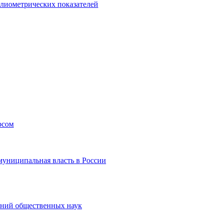
блиометрических показателей
рсом
муниципальная власть в России
аний общественных наук