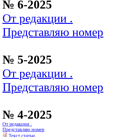
№ 6-2025
От редакции .
Представляю номер
№ 5-2025
От редакции .
Представляю номер
№ 4-2025
От редакции .
Представляю номер
Текст статьи