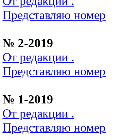
От редакции .
Представляю номер
№ 2-2019
От редакции .
Представляю номер
№ 1-2019
От редакции .
Представляю номер