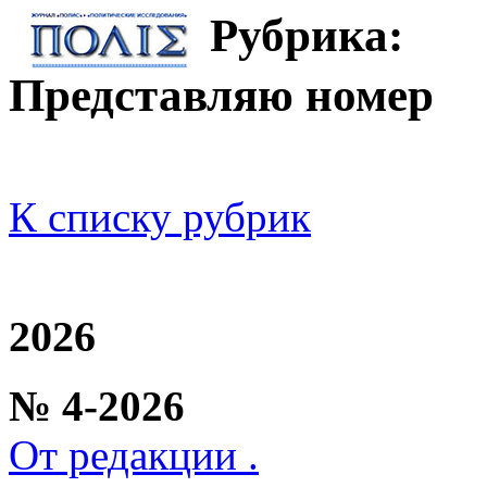
Рубрика:
Представляю номер
К списку рубрик
2026
№ 4-2026
От редакции .