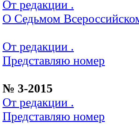
От редакции .
О Седьмом Всероссийском
От редакции .
Представляю номер
№ 3-2015
От редакции .
Представляю номер