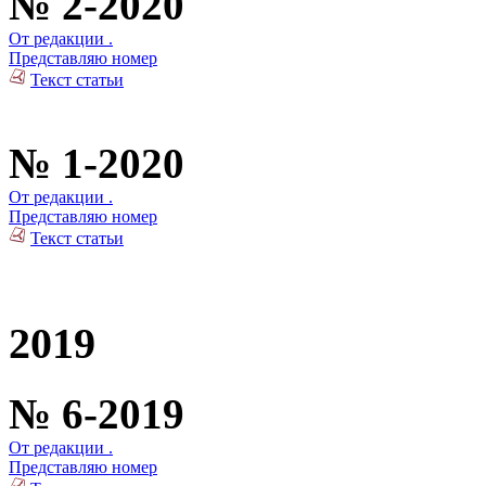
№ 2-2020
От редакции .
Представляю номер
Текст статьи
№ 1-2020
От редакции .
Представляю номер
Текст статьи
2019
№ 6-2019
От редакции .
Представляю номер