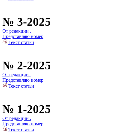
№ 3-2025
От редакции .
Представляю номер
Текст статьи
№ 2-2025
От редакции .
Представляю номер
Текст статьи
№ 1-2025
От редакции .
Представляю номер
Текст статьи