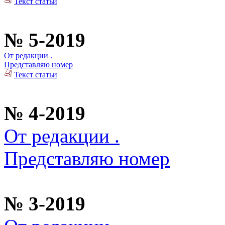
Текст статьи
№ 5-2019
От редакции .
Представляю номер
Текст статьи
№ 4-2019
От редакции .
Представляю номер
№ 3-2019