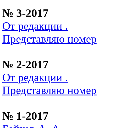
№ 3-2017
От редакции .
Представляю номер
№ 2-2017
От редакции .
Представляю номер
№ 1-2017