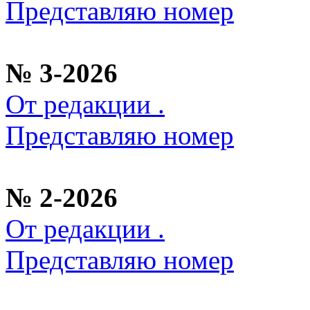
Представляю номер
№ 3-2026
От редакции .
Представляю номер
№ 2-2026
От редакции .
Представляю номер