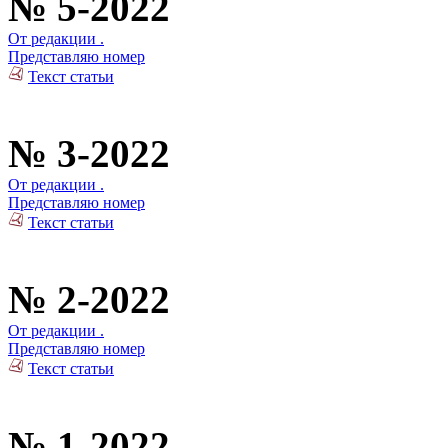
№ 5-2022
От редакции .
Представляю номер
Текст статьи
№ 3-2022
От редакции .
Представляю номер
Текст статьи
№ 2-2022
От редакции .
Представляю номер
Текст статьи
№ 1-2022