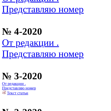
Представляю номер
№ 4-2020
От редакции .
Представляю номер
№ 3-2020
От редакции .
Представляю номер
Текст статьи