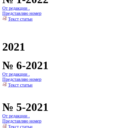
От редакции .
Представляю номер
Текст статьи
2021
№ 6-2021
От редакции .
Представляю номер
Текст статьи
№ 5-2021
От редакции .
Представляю номер
Текст статьи