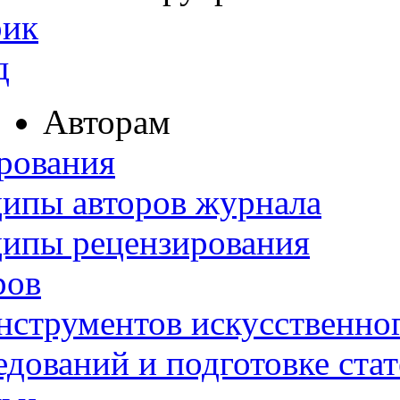
рик
д
Авторам
рования
ипы авторов журнала
ципы рецензирования
ров
нструментов искусственног
дований и подготовке ста