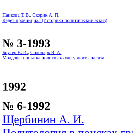
Панкова Т. В.
,
Скорик А. П.
Кадет-провинциал (Историко-политический эскиз)
№ 3-1993
Брутер В. И.
,
Солонарь В. А.
Молдова: попытка политико-культурного анализа
1992
№ 6-1992
Щербинин А. И.
Политология в поисках г