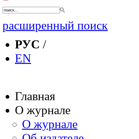
расширенный поиск
РУС
/
EN
Главная
О журнале
О журнале
Об издателе