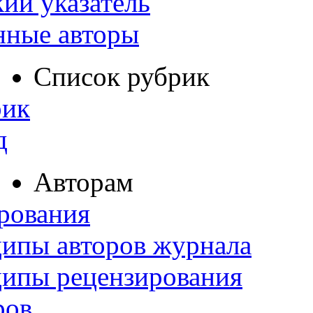
ий указатель
нные авторы
Список рубрик
рик
д
Авторам
рования
ипы авторов журнала
ципы рецензирования
ров