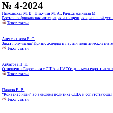
№ 4-2024
Никольская М. В.
,
Никулин М. А.
,
Ралафиариндаза М.
Восточноафриканская интеграция и концепция кризисной уст
Текст статьи
Алексеенкова Е. С.
Закат популизма? Кризис доверия и партии политической альт
Текст статьи
Арбатова Н. К.
Отношения Евросоюза с США и НАТО: дилеммы евроатланти
Текст статьи
Павлов В. В.
“Конвейер идей” во внешней политике США и сопутствующая 
Текст статьи