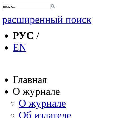
расширенный поиск
РУС
/
EN
Главная
О журнале
О журнале
Об издателе