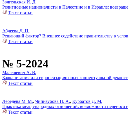
Звягельская И. Д.
Религиозные националисты в Палестине и в Израиле: возвраще
Текст статьи
Абдеева Д. П.
Решающий фактор? Внешнее содействие правительству в усло
Текст статьи
№ 5-2024
Малешевич А. В.
Балканизация или европеизация: опыт концептуальной деконс
Текст статьи
Лебедева М. М.
,
Чипизубова П. А.
,
Курбатов Д. М.
Практика международных отношений: возможности переноса н
Текст статьи