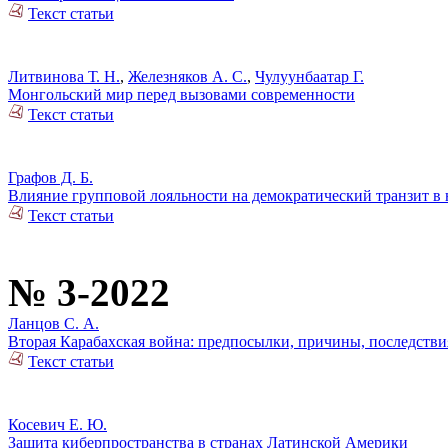
Текст статьи
Литвинова Т. Н.
,
Железняков А. С.
,
Чулуунбаатар Г.
Монгольский мир перед вызовами современности
Текст статьи
Графов Д. Б.
Влияние групповой лояльности на демократический транзит в
Текст статьи
№ 3-2022
Ланцов С. А.
Вторая Карабахская война: предпосылки, причины, последстви
Текст статьи
Косевич Е. Ю.
Защита киберпространства в странах Латинской Америки