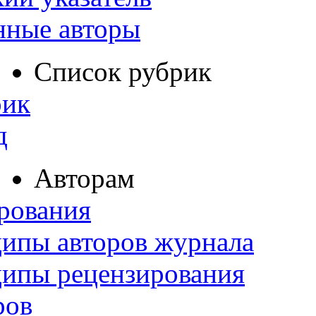
нные авторы
Список рубрик
рик
д
Авторам
рования
ипы авторов журнала
ципы рецензирования
ров