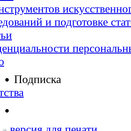
нструментов искусственног
дований и подготовке ста
тьи
денциальности персональн
ю
Подписка
тства
версия для печати