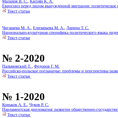
Малахов В. С.
,
Касцян К. А.
Евросоюз перед лицом вынужденной миграции: политическое 
Текст статьи
Чигашева М. А.
,
Елизарьева М. А.
,
Ларина Т. С.
Национально-культурная специфика политического языка лид
Текст статьи
№ 2-2020
Пальмовский Т.
,
Федоров Г. М.
Российско-польское пограничье: проблемы и перспективы разв
Текст статьи
№ 1-2020
Коньков А. Е.
,
Чуков Р. С.
Парламентская дипломатия: развитие общественно-государств
Текст статьи