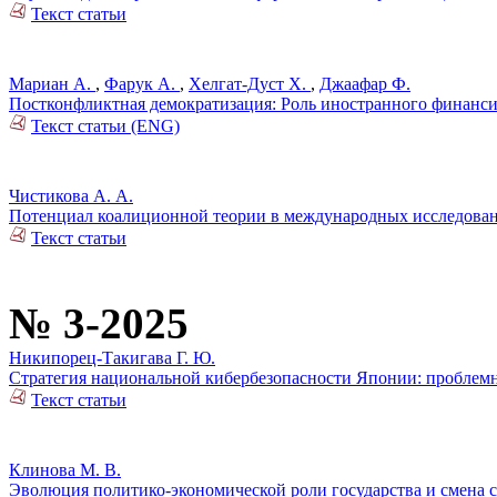
Текст статьи
Мариан А.
,
Фарук А.
,
Хелгат-Дуст Х.
,
Джаафар Ф.
Постконфликтная демократизация: Роль иностранного финанс
Текст статьи (ENG)
Чистикова А. А.
Потенциал коалиционной теории в международных исследован
Текст статьи
№ 3-2025
Никипорец-Такигава Г. Ю.
Стратегия национальной кибербезопасности Японии: проблемн
Текст статьи
Клинова М. В.
Эволюция политико-экономической роли государства и смена с