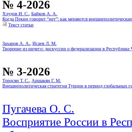
№ 4-2026
Хлудов И. С.
,
Байков А. А.
Когда Пекин говорит “нет”: как меняются внешнеполитически
Текст статьи
Захаров А. А.
,
Исаев Л. М.
Творение из ничего: дискуссии о федерализации в Республике 
№ 3-2026
Торосян Т. С.
,
Аршакян Г. М.
Внешнеполитическая стратегия Турции в период глобальных 
Пугачева О. С.
Восприятие России в Респ