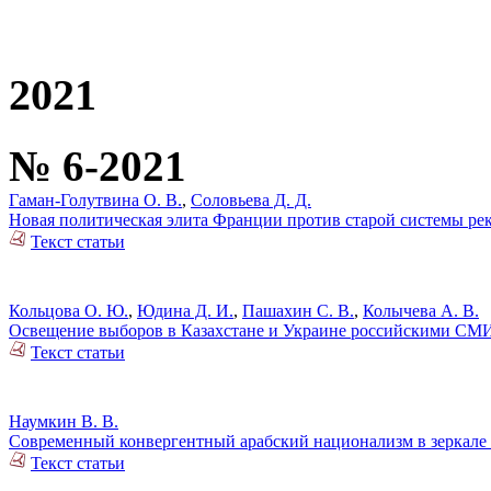
2021
№ 6-2021
Гаман-Голутвина О. В.
,
Соловьева Д. Д.
Новая политическая элита Франции против старой системы ре
Текст статьи
Кольцова О. Ю.
,
Юдина Д. И.
,
Пашахин С. В.
,
Колычева А. В.
Освещение выборов в Казахстане и Украине российскими СМ
Текст статьи
Наумкин В. В.
Современный конвергентный арабский национализм в зеркале
Текст статьи