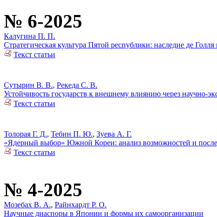
№ 6-2025
Калугина П. П.
Cтратегическая культура Пятой республики: наследие де Голл
Текст статьи
Сутырин В. В.
,
Рекеда С. В.
Устойчивость государств к внешнему влиянию через научно-эк
Текст статьи
Толорая Г. Д.
,
Тебин П. Ю.
,
Зуева А. Г.
«Ядерный выбор» Южной Кореи: анализ возможностей и посл
Текст статьи
№ 4-2025
Мозебах В. А.
,
Райнхардт Р. О.
Научные диаспоры в Японии и формы их самоорганизации