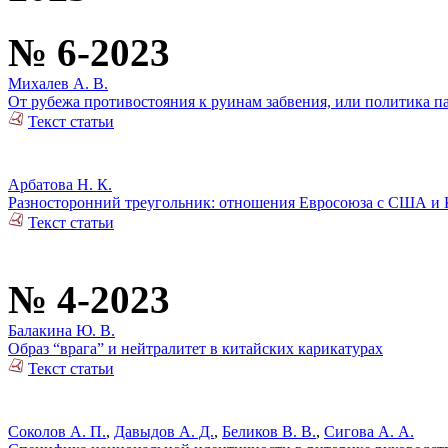
№ 6-2023
Михалев А. В.
От рубежа противостояния к руинам забвения, или политика 
Текст статьи
Арбатова Н. К.
Разносторонний треугольник: отношения Евросоюза с США и
Текст статьи
№ 4-2023
Балакина Ю. В.
Образ “врага” и нейтралитет в китайских карикатурах
Текст статьи
Соколов А. П.
,
Давыдов А. Д.
,
Беликов В. В.
,
Сигова А. А.