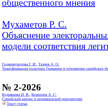
общественного мнения
Мухаметов Р. С.
Объяснение электоральны
модели соответствия леги
Гаджимурадова Г. И.
,
Ткачев А. О.
Трансформация политики Германии в отношении сирийских беж
№ 2-2026
Кудряшова И. В.
,
Козинцев А. С.
Сирийский кризис в неоимперской перспективе
Текст статьи