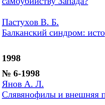
самоубийству Запада?
Пастухов В. Б.
Балканский синдром: исто
1998
№ 6-1998
Янов А. Л.
Слявянофилы и внешняя п