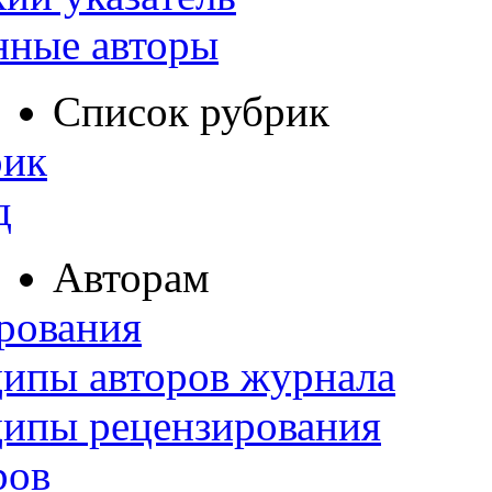
нные авторы
Список рубрик
рик
д
Авторам
рования
ипы авторов журнала
ципы рецензирования
ров