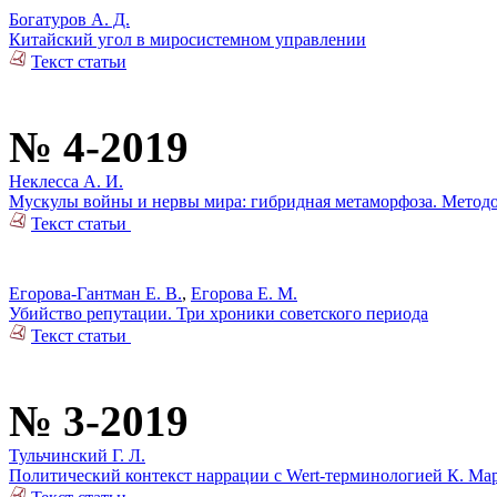
Богатуров А. Д.
Китайский угол в миросистемном управлении
Текст статьи
№ 4-2019
Неклесса А. И.
Мускулы войны и нервы мира: гибридная метаморфоза. Метод
Текст статьи
Егорова-Гантман Е. В.
,
Егорова Е. М.
Убийство репутации. Три хроники советского периода
Текст статьи
№ 3-2019
Тульчинский Г. Л.
Политический контекст наррации с Wert-терминологией К. Мар