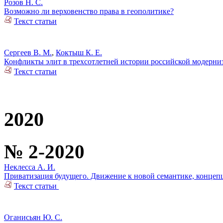
Розов Н. С.
Возможно ли верховенство права в геополитике?
Текст статьи
Сергеев В. М.
,
Коктыш К. Е.
Конфликты элит в трехсотлетней истории российской модерни
Текст статьи
2020
№ 2-2020
Неклесса А. И.
Приватизация будущего. Движение к новой семантике, концеп
Текст статьи
Оганисьян Ю. С.