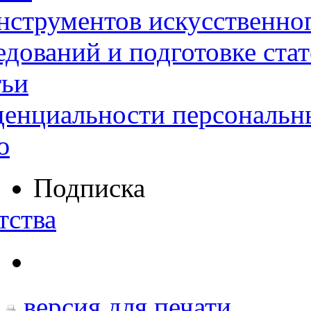
нструментов искусственног
дований и подготовке ста
тьи
денциальности персональн
ю
Подписка
тства
версия для печати