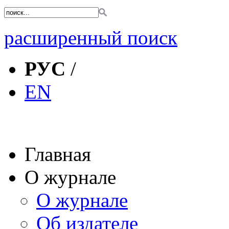
расширенный поиск
РУС
/
EN
Главная
О журнале
О журнале
Об издателе