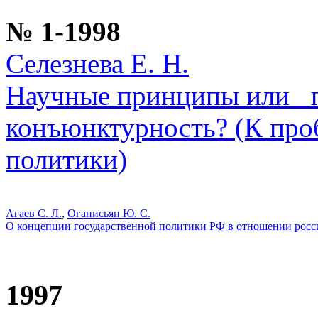
№ 1-1998
Селезнева Е. Н.
Научные принципы или _
конъюнктурность? (К про
политики)
Агаев С. Л.
,
Оганисьян Ю. С.
О концепции государственной политики РФ в отношении росс
1997