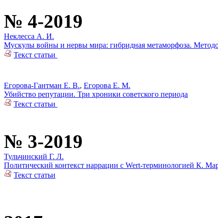
№ 4-2019
Неклесса А. И.
Мускулы войны и нервы мира: гибридная метаморфоза. Метод
Текст статьи
Егорова-Гантман Е. В.
,
Егорова Е. М.
Убийство репутации. Три хроники советского периода
Текст статьи
№ 3-2019
Тульчинский Г. Л.
Политический контекст наррации с Wert-терминологией К. Мар
Текст статьи