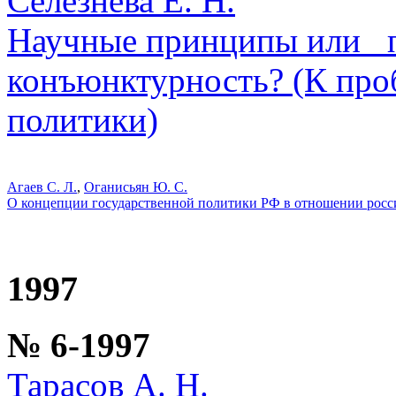
Селезнева Е. Н.
Научные принципы или _
конъюнктурность? (К про
политики)
Агаев С. Л.
,
Оганисьян Ю. С.
О концепции государственной политики РФ в отношении росс
1997
№ 6-1997
Тарасов А. Н.