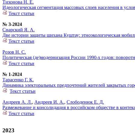
Тихонова Н. Е.
Идеологическая сегментация массовых слоев населения в усло
Текст статьи
№ 3-2024
Снарский Я. А.
Две истории защиты шихана Куштау: этноэкологическая моби
Текст статьи
Розов Н. С.
Политическая (де)модернизация России 1990-х годов: поворо
Текст статьи
№ 1-2024
Тарасенко Г. К.
Динамика электоральных предпочтений жителей закрытых горо
Текст статьи
Андреев А. Л.
,
Андреев И. А.
,
Слободенюк Е. Д.
Размежевание и консолидация в российском обществе в конте
Текст статьи
2023