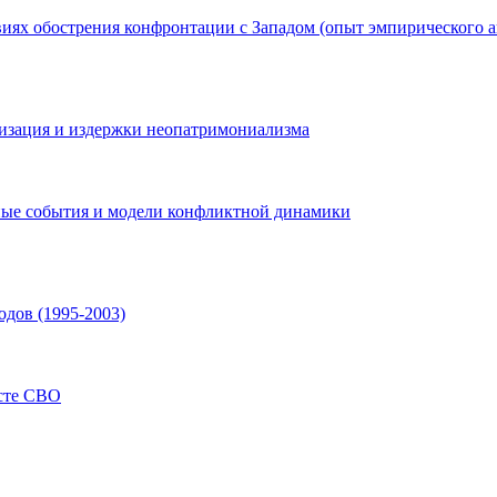
виях обострения конфронтации с Западом (опыт эмпирического а
лизация и издержки неопатримониализма
тные события и модели конфликтной динамики
дов (1995-2003)
ксте СВО