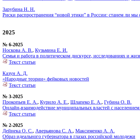
Зарубина Н. Н.
Риски распространения “новой этики” в России: станем ли мы 
2025
№ 6-2025
Носкова А. В.
,
Кузьмина Е. И.
Семья и работа в политическом дискурсе, исследованиях и жи
Текст статьи
Казун А. Д.
«Народные теории» фейковых новостей
Текст статьи
№ 3-2025
Прокопьев Е. А.
,
Курило А. Е.
,
Шлапеко Е. А.
,
Губина О. В.
Онлайн-взаимодействие муниципальных властей с населением
Текст статьи
№ 2-2025
Дейнека О. С.
,
Аверьянова С. А.
,
Максименко А. А.
Образ идеального губернатора в глазах российской молодежи