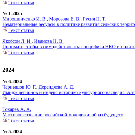
Текст статьи
№ 1-2025
Мирошниченко И. В.
,
Морозова Е. В.
,
Русия Н. Т.
Нематериальные ресурсы в политике развития сельских терри
Текст статьи
Якобсон Л. И.
,
Иванова Н. В.
Понимать, чтобы взаимодействовать: специфика НКО и полити
Текст статьи
2024
№ 6-2024
Чернышов Ю. Г.
,
Дерендяева А. Д.
Имидж регионов и индекс историко-культурного наследия: Ал
Текст статьи
Токарев А. А.
Массовое сознание российской молодежи: образ будущего
Текст статьи
№ 5-2024