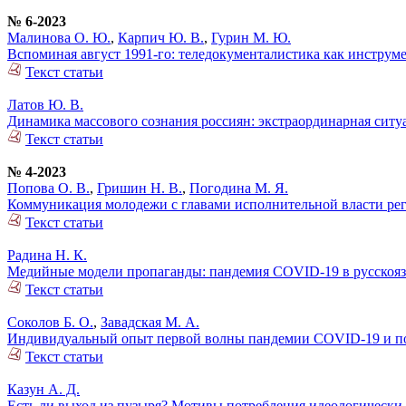
№ 6-2023
Малинова О. Ю.
,
Карпич Ю. В.
,
Гурин М. Ю.
Вспоминая август 1991-го: теледокументалистика как инстру
Текст статьи
Латов Ю. В.
Динамика массового сознания россиян: экстраординарная ситу
Текст статьи
№ 4-2023
Попова О. В.
,
Гришин Н. В.
,
Погодина М. Я.
Коммуникация молодежи с главами исполнительной власти рег
Текст статьи
Радина Н. К.
Медийные модели пропаганды: пандемия COVID-19 в русскоя
Текст статьи
Соколов Б. О.
,
Завадская М. А.
Индивидуальный опыт первой волны пандемии COVID-19 и поли
Текст статьи
Казун А. Д.
Есть ли выход из пузыря? Мотивы потребления идеологическ