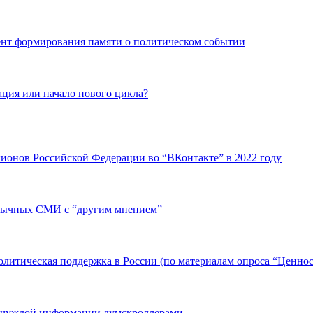
мент формирования памяти о политическом событии
ация или начало нового цикла?
ионов Российской Федерации во “ВКонтакте” в 2022 году
зычных СМИ с “другим мнением”
тическая поддержка в России (по материалам опроса “Ценност
и чуждой информации думскроллерами