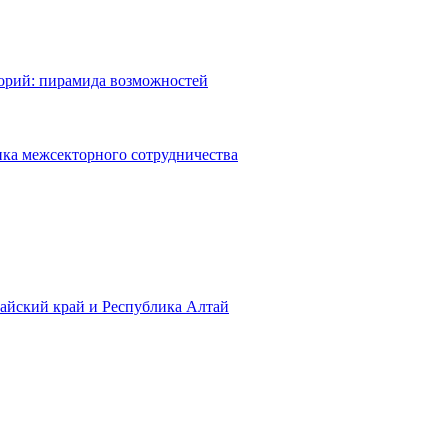
торий: пирамида возможностей
ка межсекторного сотрудничества
тайский край и Республика Алтай