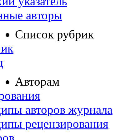
ий указатель
нные авторы
Список рубрик
рик
д
Авторам
рования
ипы авторов журнала
ципы рецензирования
ров