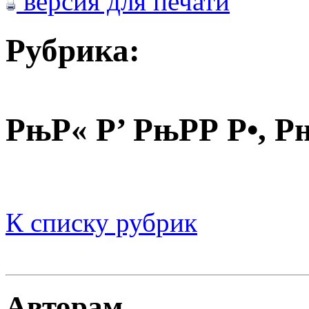
версия для печати
Рубрика:
РњР« Р’ РњРР Р•, 
К списку рубрик
Авторам