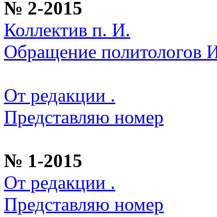
№ 2-2015
Коллектив п. И.
Обращение политологов
От редакции .
Представляю номер
№ 1-2015
От редакции .
Представляю номер