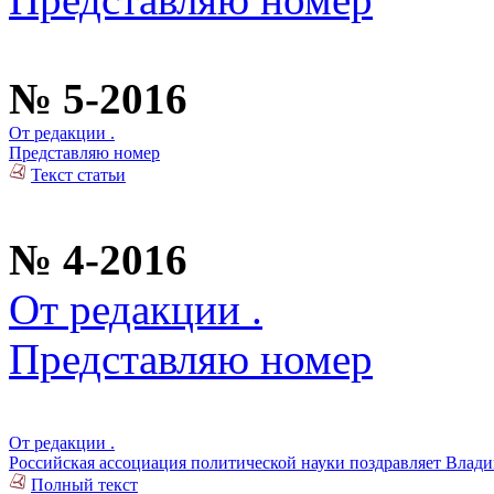
№ 5-2016
От редакции .
Представляю номер
Текст статьи
№ 4-2016
От редакции .
Представляю номер
От редакции .
Российская ассоциация политической науки поздравляет Влад
Полный текст