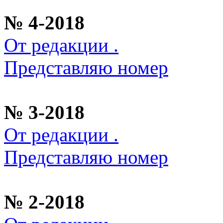
№ 4-2018
От редакции .
Представляю номер
№ 3-2018
От редакции .
Представляю номер
№ 2-2018