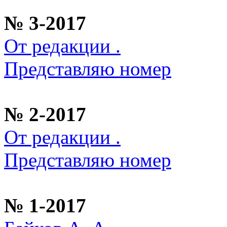
№ 3-2017
От редакции .
Представляю номер
№ 2-2017
От редакции .
Представляю номер
№ 1-2017