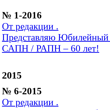
№ 1-2016
От редакции .
Представляю Юбилейный н
САПН / РАПН – 60 лет!
2015
№ 6-2015
От редакции .