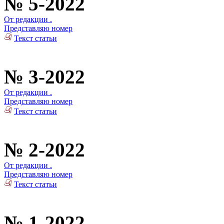
№ 5-2022
От редакции .
Представляю номер
Текст статьи
№ 3-2022
От редакции .
Представляю номер
Текст статьи
№ 2-2022
От редакции .
Представляю номер
Текст статьи
№ 1-2022