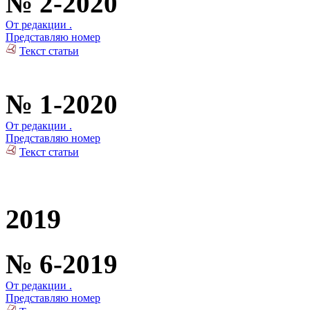
№ 2-2020
От редакции .
Представляю номер
Текст статьи
№ 1-2020
От редакции .
Представляю номер
Текст статьи
2019
№ 6-2019
От редакции .
Представляю номер