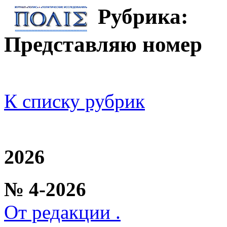
Рубрика:
Представляю номер
К списку рубрик
2026
№ 4-2026
От редакции .