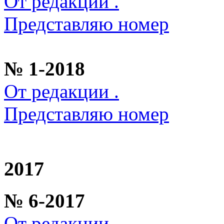
От редакции .
Представляю номер
№ 1-2018
От редакции .
Представляю номер
2017
№ 6-2017
От редакции .