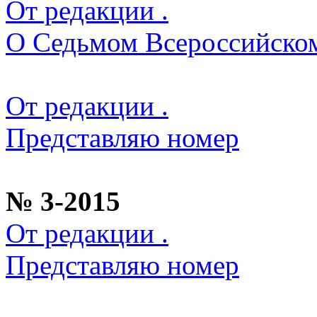
От редакции .
О Седьмом Всероссийском
От редакции .
Представляю номер
№ 3-2015
От редакции .
Представляю номер