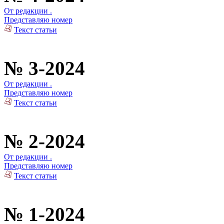
От редакции .
Представляю номер
Текст статьи
№ 3-2024
От редакции .
Представляю номер
Текст статьи
№ 2-2024
От редакции .
Представляю номер
Текст статьи
№ 1-2024