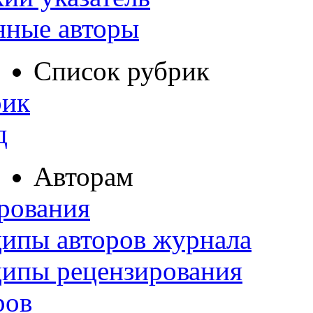
нные авторы
Список рубрик
рик
д
Авторам
рования
ипы авторов журнала
ципы рецензирования
ров