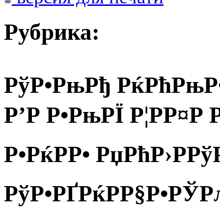
Рубрика:
РўР•РњРђ РќРћРњР•
Р’Р Р•РњРЇ Р¦РР¤Р
Р•РќРР• РџРћР›РР
РўР•РҐРќРР§Р•РЎ