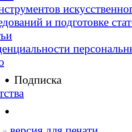
нструментов искусственног
дований и подготовке ста
тьи
денциальности персональн
ю
Подписка
тства
версия для печати