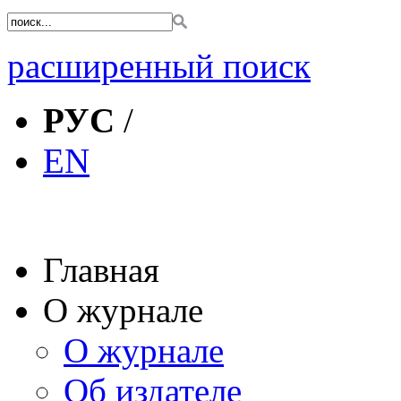
расширенный поиск
РУС
/
EN
Главная
О журнале
О журнале
Об издателе