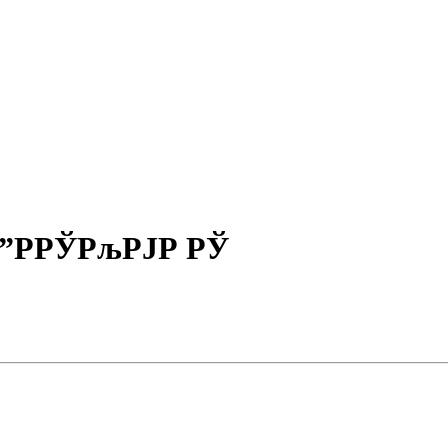
Р”РРЎРљРЈР РЎ