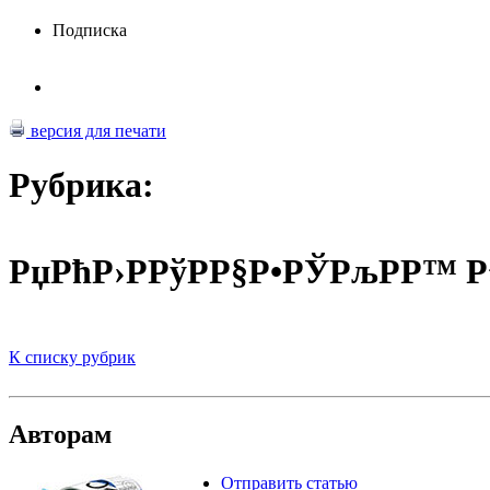
Подписка
версия для печати
Рубрика:
РџРћР›РРўРР§Р•РЎРљРР™ 
К списку рубрик
Авторам
Отправить статью