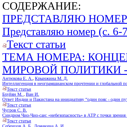
СОДЕРЖАНИЕ:
ПРЕДСТАВЛЯЮ НОМЕ
Представляю номер (с. 6-7
Текст статьи
ТЕМА НОМЕРА: КОНЦЕ
МИРОВОЙ ПОЛИТИКИ 
Антюхова Е. А.
,
Крынжина М. Д.
Интеллигенция в неограмшианском прочтении и глобальной пол
Текст статьи
Бхуйян М.
,
Ван И.
Ответ Индии и Пакистана на инициативу “один пояс - один путь
Текст статьи
Чугров С. В.
Синдром Чио-Чио-сан: «небезопасность» в АТР с точки зрения
Текст статьи
Себенцов А. Б.
,
Ломакина А. И.