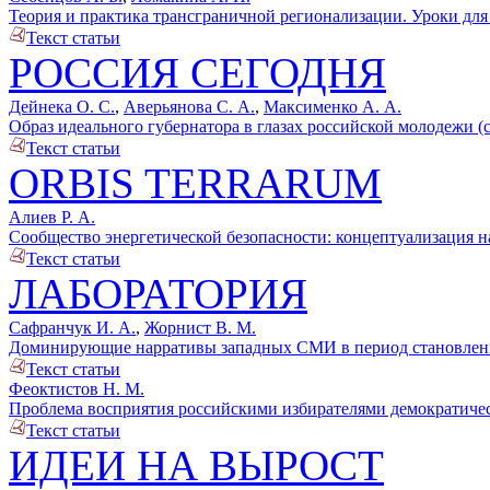
Теория и практика трансграничной регионализации. Уроки для Р
Текст статьи
РОССИЯ СЕГОДНЯ
Дейнека О. С.
,
Аверьянова С. А.
,
Максименко А. А.
Образ идеального губернатора в глазах российской молодежи (с
Текст статьи
ORBIS TERRARUM
Алиев Р. А.
Сообщество энергетической безопасности: концептуализация на
Текст статьи
ЛАБОРАТОРИЯ
Сафранчук И. А.
,
Жорнист В. М.
Доминирующие нарративы западных СМИ в период становления кон
Текст статьи
Феоктистов Н. М.
Проблема восприятия российскими избирателями демократическ
Текст статьи
ИДЕИ НА ВЫРОСТ