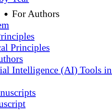
For Authors
tem
rinciples
al Principles
uthors
ial Intelligence (AI) Tools i
nuscripts
script