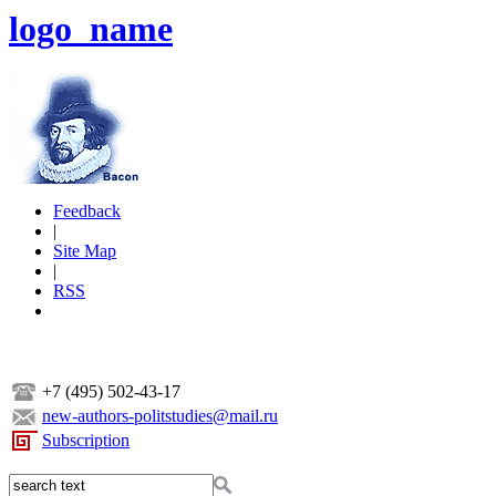
logo_name
Feedback
|
Site Map
|
RSS
+7 (495) 502-43-17
new-authors-politstudies@mail.ru
Subscription