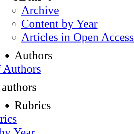
Archive
Content by Year
Articles in Open Access
Authors
f Authors
 authors
Rubrics
rics
 by Year