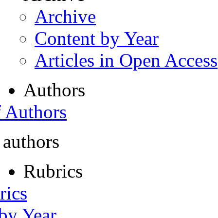
Archive
Content by Year
Articles in Open Access
Authors
f Authors
 authors
Rubrics
rics
 by Year