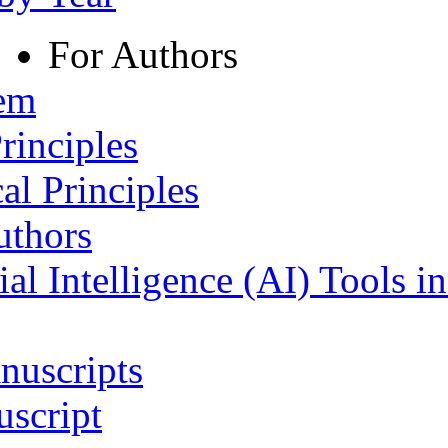
For Authors
tem
rinciples
al Principles
uthors
ial Intelligence (AI) Tools i
nuscripts
script