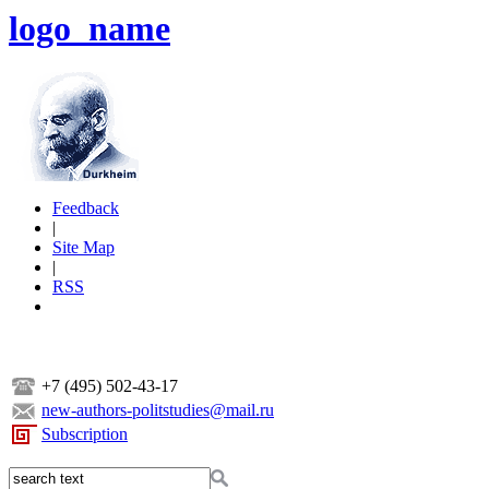
logo_name
Feedback
|
Site Map
|
RSS
+7 (495) 502-43-17
new-authors-politstudies@mail.ru
Subscription