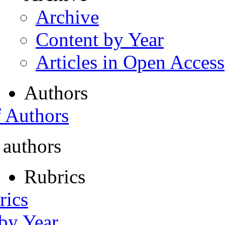
Archive
Content by Year
Articles in Open Access
Authors
f Authors
 authors
Rubrics
rics
 by Year