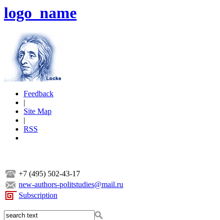
logo_name
Feedback
|
Site Map
|
RSS
+7 (495) 502-43-17
new-authors-politstudies@mail.ru
Subscription