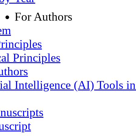
For Authors
tem
rinciples
al Principles
uthors
ial Intelligence (AI) Tools i
nuscripts
script