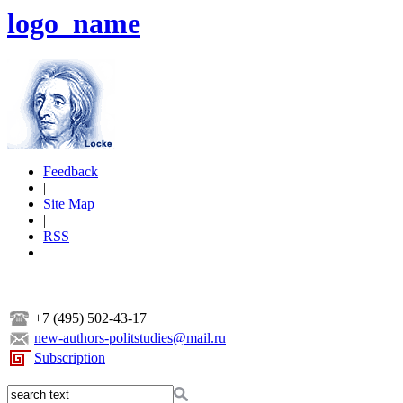
logo_name
Feedback
|
Site Map
|
RSS
+7 (495) 502-43-17
new-authors-politstudies@mail.ru
Subscription