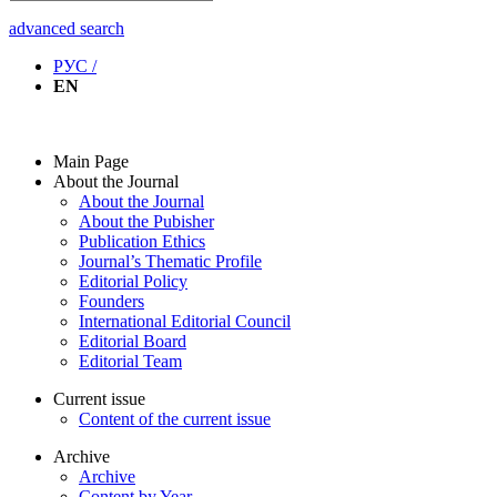
advanced search
РУС /
EN
Main Page
About the Journal
About the Journal
About the Pubisher
Publication Ethics
Journal’s Thematic Profile
Editorial Policy
Founders
International Editorial Council
Editorial Board
Editorial Team
Current issue
Content of the current issue
Archive
Archive
Content by Year