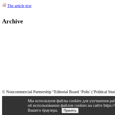
The article text
Archive
© Noncommercial Partnership “Editorial Board ‘Polis’ (‘Political Stud
Old version
Мы используем файлы cookies для улучшения раб
об использовании файлов cookies на сайте https
Вашего браузера.
Принять