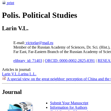
print
Polis. Political Studies
Larin V.L.
E-mail:
victorlar@mail.ru
Member of the Russian Academy of Sciences, Dr. Sci. (Hist.), 
Far East, Far-Eastern Branch of the Russian Academy of Scie
elibrary_id: 71403
|
ORCID: 0000-0002-2825-8391
|
RESEAR
Articles in journal:
Larin V.L.
Larina L.L.
A special view on the great neighbor: perception of China and the
Journal
Submit Your Manuscript
Information for Authors