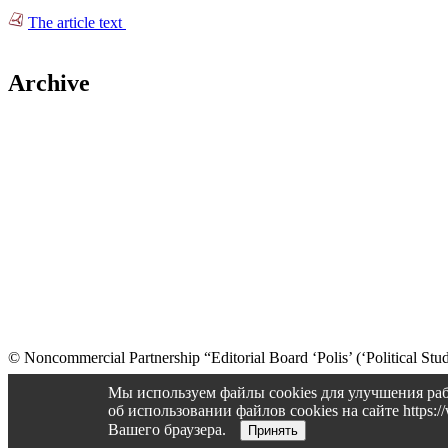
The article text
Archive
© Noncommercial Partnership “Editorial Board ‘Polis’ (‘Political Stud
Old version
Мы используем файлы cookies для улучшения раб
об использовании файлов cookies на сайте https
Вашего браузера.
Принять