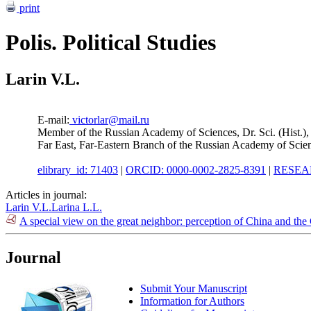
print
Polis. Political Studies
Larin V.L.
E-mail:
victorlar@mail.ru
Member of the Russian Academy of Sciences, Dr. Sci. (Hist.), 
Far East, Far-Eastern Branch of the Russian Academy of Scie
elibrary_id: 71403
|
ORCID: 0000-0002-2825-8391
|
RESEAR
Articles in journal:
Larin V.L.
Larina L.L.
A special view on the great neighbor: perception of China and the
Journal
Submit Your Manuscript
Information for Authors