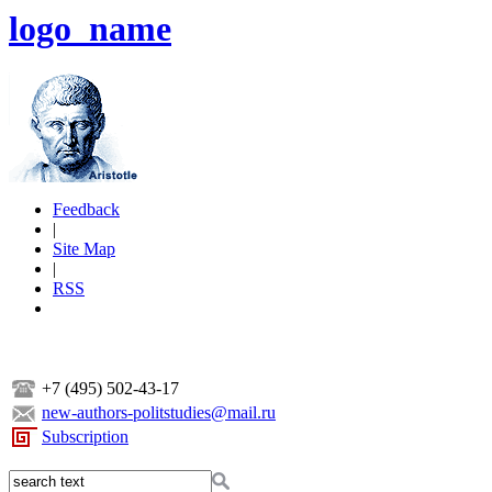
logo_name
Feedback
|
Site Map
|
RSS
+7 (495) 502-43-17
new-authors-politstudies@mail.ru
Subscription