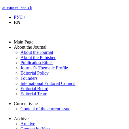
advanced search
РУС /
EN
Main Page
About the Journal
About the Journal
About the Pubisher
Publication Ethics
Journal’s Thematic Profile
Editorial Policy
Founders
International Editorial Council
Editorial Board
Editorial Team
Current issue
Content of the current issue
Archive
Archive
Content by Year