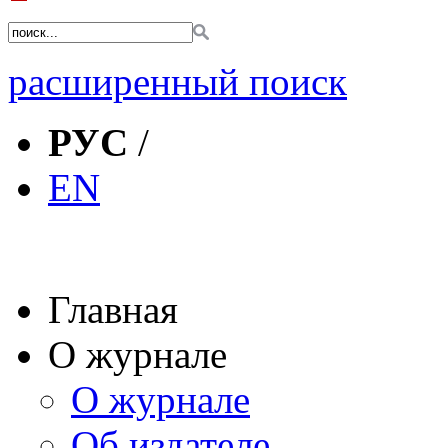
расширенный поиск
РУС
/
EN
Главная
О журнале
О журнале
Об издателе