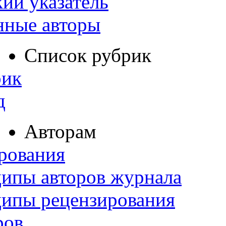
ий указатель
нные авторы
Список рубрик
рик
д
Авторам
рования
ипы авторов журнала
ципы рецензирования
ров