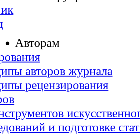
рик
д
Авторам
рования
ипы авторов журнала
ципы рецензирования
ров
нструментов искусственног
дований и подготовке ста