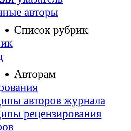
нные авторы
Список рубрик
рик
д
Авторам
рования
ипы авторов журнала
ципы рецензирования
ров