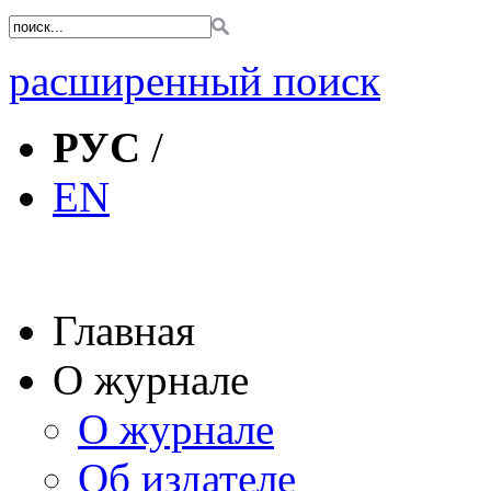
расширенный поиск
РУС
/
EN
Главная
О журнале
О журнале
Об издателе