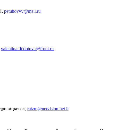
Н,
petuhovvv@mail.ru
,
valentina_fedotova@front.ru
едровицкого»,
ratzm@netvision.net.il