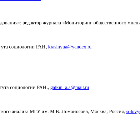
едования»; редактор журнала «Мониторинг общественного мнен
тута социологии РАН,
krasinyua@yandex.ru
итута социологии РАН.,
galkin_a.a@mail.ru
еского анализа МГУ им. М.В. Ломоносова, Москва, Россия,
solov