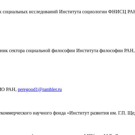
ных социальных исследований Института социологии ФНИСЦ РА
удник сектора социальной философии Института философии РАН
ЭМО РАН,
peregood1@rambler.ru
екоммерческого научного фонда «Институт развития им. Г.П. Щ