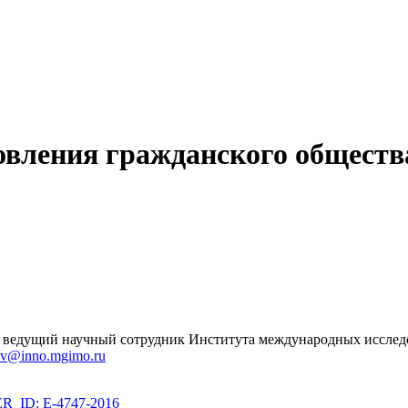
овления гражданского обществ
и, ведущий научный сотрудник Института международных иссл
ov@inno.mgimo.ru
_ID: E-4747-2016