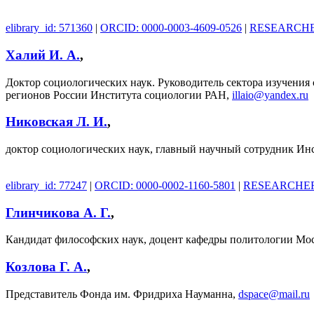
elibrary_id: 571360
|
ORCID: 0000-0003-4609-0526
|
RESEARCHER
Халий И. А.
,
Доктор социологических наук. Руководитель сектора изучения
регионов России Института социологии РАН,
illaio@yandex.ru
Никовская Л. И.
,
доктор социологических наук, главный научный сотрудник 
elibrary_id: 77247
|
ORCID: 0000-0002-1160-5801
|
RESEARCHER_
Глинчикова А. Г.
,
Кандидат философских наук, доцент кафедры политологии Мос
Козлова Г. А.
,
Представитель Фонда им. Фридриха Науманна,
dspace@mail.ru