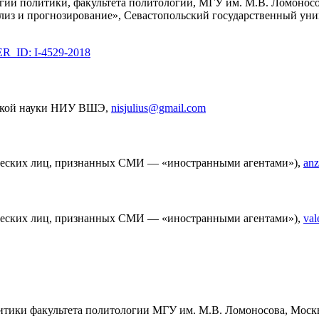
огии политики, факультета политологии, МГУ им. М.В. Ломонос
из и прогнозирование», Севастопольский государственный унив
_ID: I-4529-2018
еской науки НИУ ВШЭ,
nisjulius@gmail.com
зических лиц, признанных СМИ — «иностранными агентами»),
an
зических лиц, признанных СМИ — «иностранными агентами»),
val
итики факультета политологии МГУ им. М.В. Ломоносова, Москв