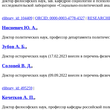
доктор философских наук, зав. кафедрой социологии и психол
исследовательской лаборатории «Социально-политический анал
elibrary_id: 104409
|
ORCID: 0000-0003-4778-4327
|
RESEARCHER
Нисневич Ю. А.
,
Доктор политических наук, профессор департамента политич
Зубов А. Б.
,
Доктор исторических наук (17.02.2023 внесен в перечень фи
Соловей В. Д.
,
Доктор исторических наук (09.09.2022 внесен в перечень фи
elibrary_id: 495259
|
Кочетков А. П.
,
Доктор философских наук, профессор кафедры российской пол