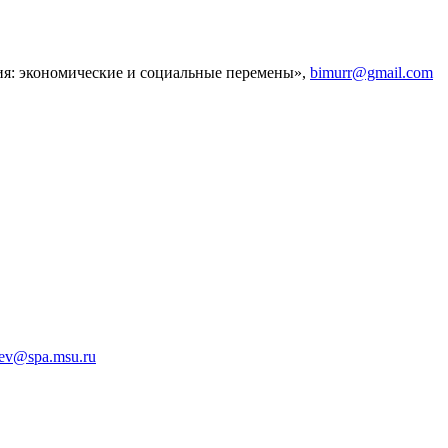
ия: экономические и социальные перемены»,
bimurr@gmail.com
yev@spa.msu.ru