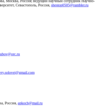
ова, Москва, Россия; ведущий научный сотрудник Научно-
ерситет, Севастополь, Россия,
shestop0505@rambler.ru
zubov@orc.ru
ery.solovei@gmail.com
а, Россия,
apkoch@mail.ru