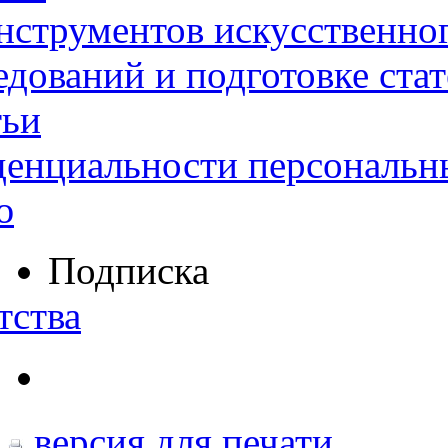
нструментов искусственног
дований и подготовке ста
тьи
денциальности персональн
ю
Подписка
тства
версия для печати