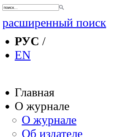
расширенный поиск
РУС
/
EN
Главная
О журнале
О журнале
Об издателе