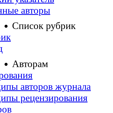
нные авторы
Список рубрик
рик
д
Авторам
рования
ипы авторов журнала
ципы рецензирования
ров