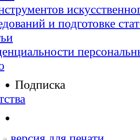
нструментов искусственног
дований и подготовке ста
тьи
денциальности персональн
ю
Подписка
тства
версия для печати