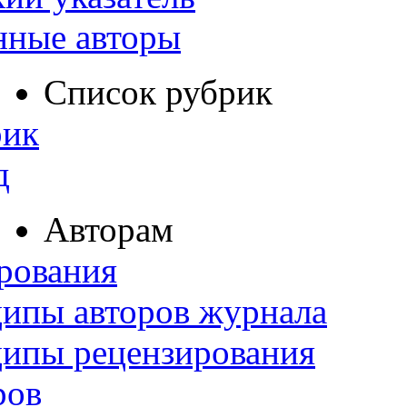
нные авторы
Список рубрик
рик
д
Авторам
рования
ипы авторов журнала
ципы рецензирования
ров