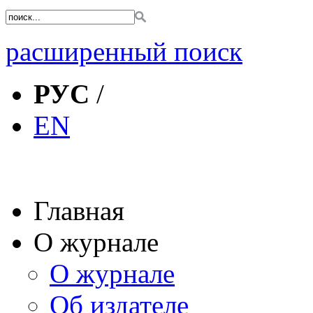
расширенный поиск
РУС
/
EN
Главная
О журнале
О журнале
Об издателе