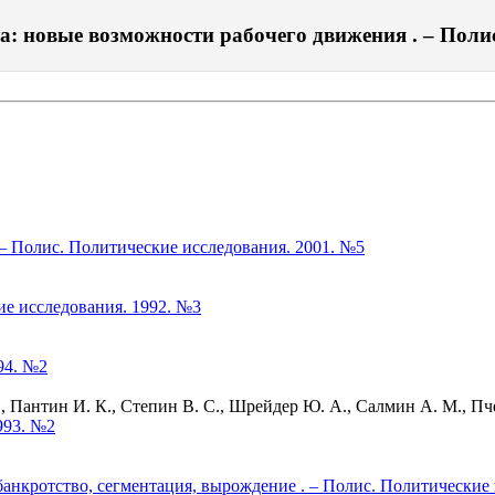
а: новые возможности рабочего движения . – Полис
– Полис. Политические исследования. 2001. №5
ие исследования. 1992. №3
94. №2
Пантин И. К., Степин В. С., Шрейдер Ю. А., Салмин А. М., Пче
993. №2
банкротство, сегментация, вырождение . – Полис. Политические 