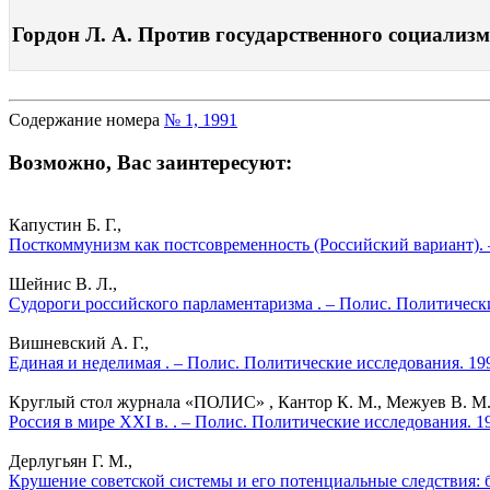
Гордон Л. А. Против государственного социализм
Содержание номера
№ 1, 1991
Возможно, Вас заинтересуют:
Капустин Б. Г.,
Посткоммунизм как постсовременность (Российский вариант). 
Шейнис В. Л.,
Судороги российского парламентаризма . – Полис. Политическ
Вишневский А. Г.,
Единая и неделимая . – Полис. Политические исследования. 19
Круглый стол журнала «ПОЛИС» , Кантор К. М., Межуев В. М., 
Россия в мире XXI в. . – Полис. Политические исследования. 1
Дерлугьян Г. М.,
Крушение советской системы и его потенциальные следствия: 