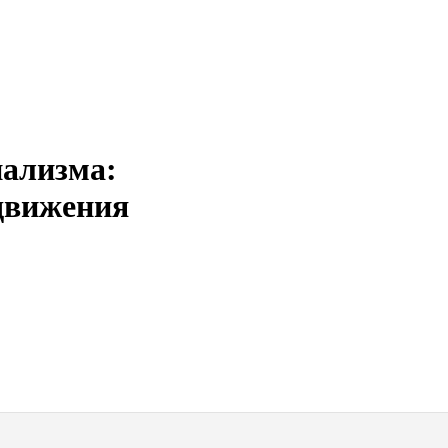
иализма:
движения