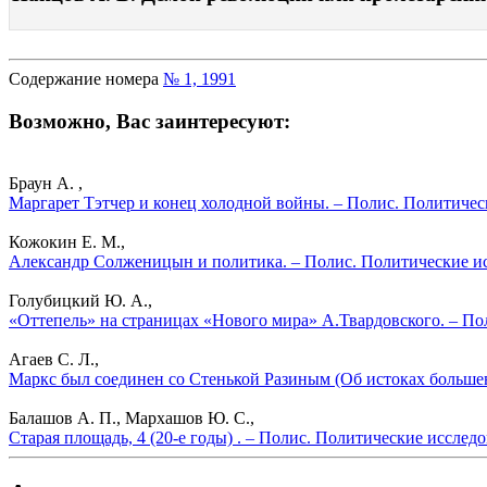
Содержание номера
№ 1, 1991
Возможно, Вас заинтересуют:
Браун А. ,
Маргарет Тэтчер и конец холодной войны. – Полис. Политичес
Кожокин Е. М.,
Александр Солженицын и политика. – Полис. Политические ис
Голубицкий Ю. А.,
«Оттепель» на страницах «Нового мира» А.Твардовского. – По
Агаев С. Л.,
Маркс был соединен со Стенькой Разиным (Об истоках большев
Балашов А. П., Мархашов Ю. С.,
Старая площадь, 4 (20-е годы) . – Полис. Политические исслед