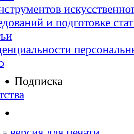
нструментов искусственног
дований и подготовке ста
тьи
денциальности персональн
ю
Подписка
тства
версия для печати