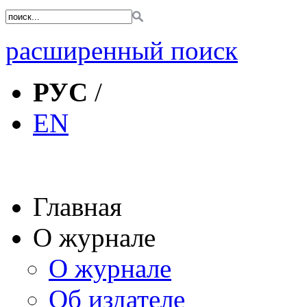
расширенный поиск
РУС
/
EN
Главная
О журнале
О журнале
Об издателе