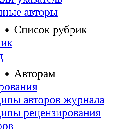
нные авторы
Список рубрик
рик
д
Авторам
рования
ипы авторов журнала
ципы рецензирования
ров