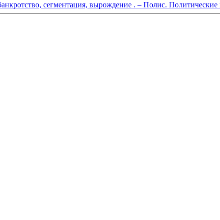
банкротство, сегментация, вырождение . – Полис. Политические 