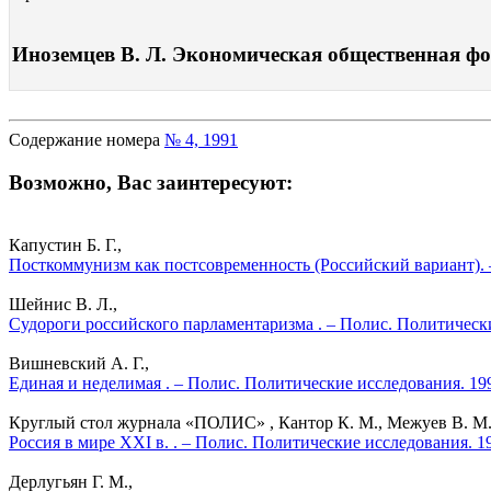
Иноземцев В. Л. Экономическая общественная фор
Содержание номера
№ 4, 1991
Возможно, Вас заинтересуют:
Капустин Б. Г.,
Посткоммунизм как постсовременность (Российский вариант). 
Шейнис В. Л.,
Судороги российского парламентаризма . – Полис. Политическ
Вишневский А. Г.,
Единая и неделимая . – Полис. Политические исследования. 19
Круглый стол журнала «ПОЛИС» , Кантор К. М., Межуев В. М., 
Россия в мире XXI в. . – Полис. Политические исследования. 1
Дерлугьян Г. М.,