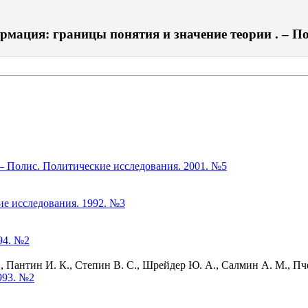
мация: границы понятия и значение теории . – Пол
– Полис. Политические исследования. 2001. №5
ие исследования. 1992. №3
94. №2
Пантин И. К., Степин В. С., Шрейдер Ю. А., Салмин А. М., Пче
993. №2