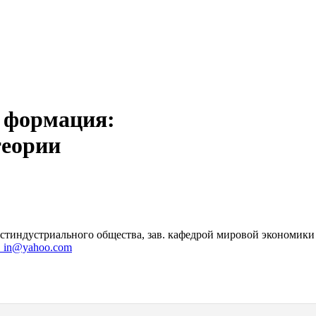
 формация:
теории
стиндустриального общества, зав. кафедрой мировой экономики
a_in@yahoo.com