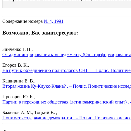
Содержание номера
№ 4, 1991
Возможно, Вас заинтересуют:
Зинченко Г. П.,
От администрирования к менеджменту (Опыт реформирования г
Егоров В. К.,
На пути к объединению политологов СНГ . – Полис. Политиче
Каширина Е. В.,
Вторая жизнь Ку-Клукс-Клана? . – Полис. Политические иссле
Прозоров Ю. Б.,
Партии в переходных обществах (латиноамериканский опыт) . 
Баженов А. М., Тоцкий В. ,
Понимать содержание демократии . – Полис. Политические исс