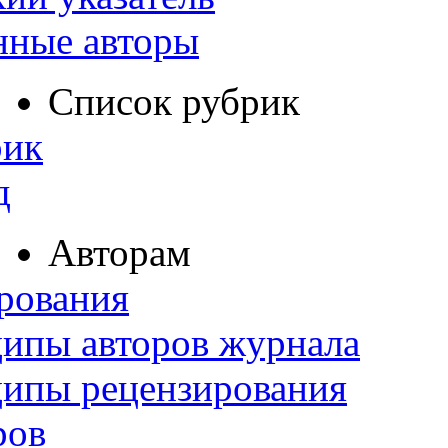
нные авторы
Список рубрик
рик
д
Авторам
рования
ипы авторов журнала
ципы рецензирования
ров