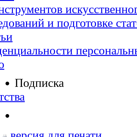
нструментов искусственног
дований и подготовке ста
тьи
денциальности персональн
ю
Подписка
тства
версия для печати