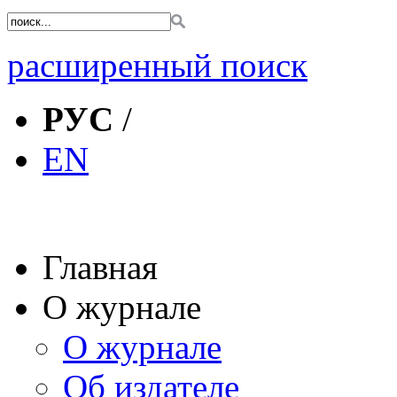
расширенный поиск
РУС
/
EN
Главная
О журнале
О журнале
Об издателе