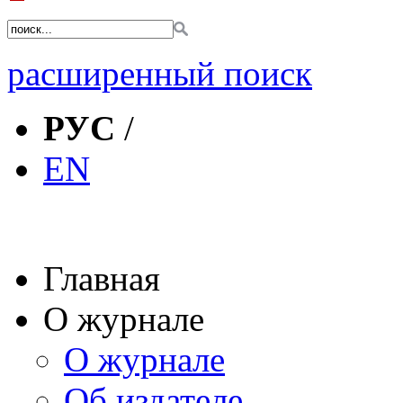
расширенный поиск
РУС
/
EN
Главная
О журнале
О журнале
Об издателе