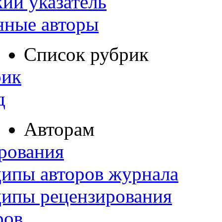
ий указатель
нные авторы
Список рубрик
рик
д
Авторам
рования
ипы авторов журнала
ципы рецензирования
ров