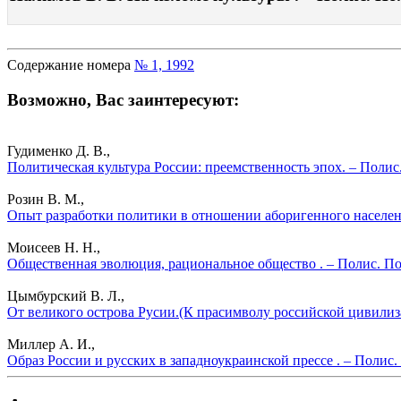
Содержание номера
№ 1, 1992
Возможно, Вас заинтересуют:
Гудименко Д. В.,
Политическая культура России: преемственность эпох. – Полис
Розин В. М.,
Опыт разработки политики в отношении аборигенного населени
Моисеев Н. Н.,
Общественная эволюция, рациональное общество . – Полис. По
Цымбурский В. Л.,
От великого острова Русии.(К прасимволу российской цивилиз
Миллер А. И.,
Образ России и русских в западноукраинской прессе . – Полис