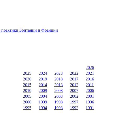
е практики Британии и Франции
2026
2025
2024
2023
2022
2021
2020
2019
2018
2017
2016
2015
2014
2013
2012
2011
2010
2009
2008
2007
2006
2005
2004
2003
2002
2001
2000
1999
1998
1997
1996
1995
1994
1993
1992
1991