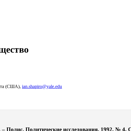
бщество
ета (США),
ian.shapiro@yale.edu
– Полис. Политические исследования. 1992. № 4. С