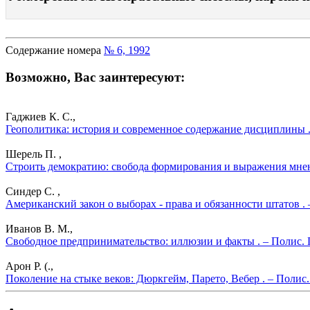
Содержание номера
№ 6, 1992
Возможно, Вас заинтересуют:
Гаджиев К. С.,
Геополитика: история и современное содержание дисциплины .
Шерель П. ,
Строить демократию: свобода формирования и выражения мнен
Синдер С. ,
Американский закон о выборах - права и обязанности штатов .
Иванов В. М.,
Свободное предпринимательство: иллюзии и факты . – Полис. 
Арон Р. (.,
Поколение на стыке веков: Дюркгейм, Парето, Вебер . – Полис