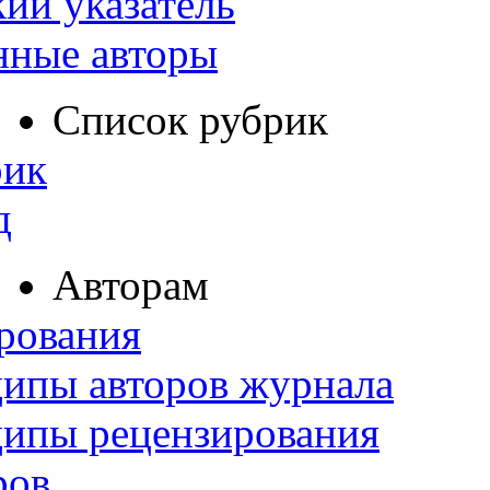
ий указатель
нные авторы
Список рубрик
рик
д
Авторам
рования
ипы авторов журнала
ципы рецензирования
ров