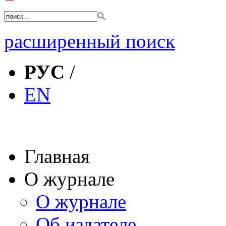
расширенный поиск
РУС
/
EN
Главная
О журнале
О журнале
Об издателе