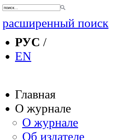
расширенный поиск
РУС
/
EN
Главная
О журнале
О журнале
Об издателе