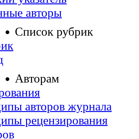
нные авторы
Список рубрик
рик
д
Авторам
рования
ипы авторов журнала
ципы рецензирования
ров