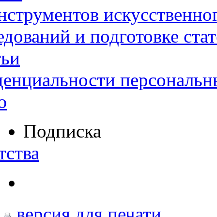
нструментов искусственног
дований и подготовке ста
тьи
денциальности персональн
ю
Подписка
тства
версия для печати