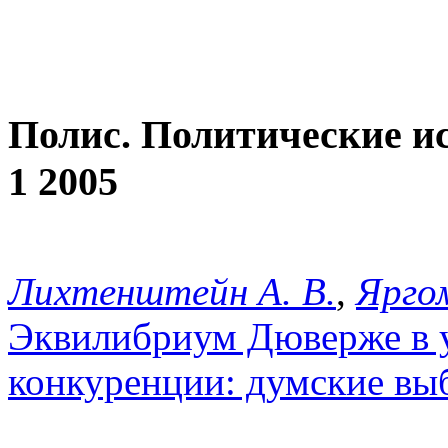
Полис. Политические и
1 2005
Лихтенштейн А. В.
,
Яргом
Эквилибриум Дюверже в 
конкуренции: думские выб