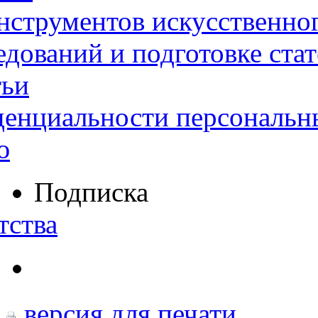
нструментов искусственног
дований и подготовке ста
тьи
денциальности персональн
ю
Подписка
тства
версия для печати