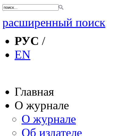
расширенный поиск
РУС
/
EN
Главная
О журнале
О журнале
Об издателе