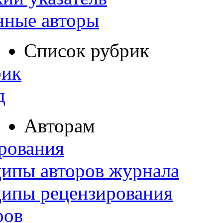
нные авторы
Список рубрик
рик
д
Авторам
рования
ипы авторов журнала
ципы рецензирования
ров