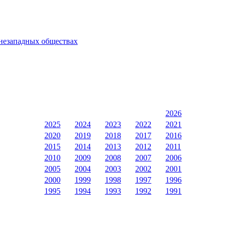
 незападных обществах
2026
2025
2024
2023
2022
2021
2020
2019
2018
2017
2016
2015
2014
2013
2012
2011
2010
2009
2008
2007
2006
2005
2004
2003
2002
2001
2000
1999
1998
1997
1996
1995
1994
1993
1992
1991