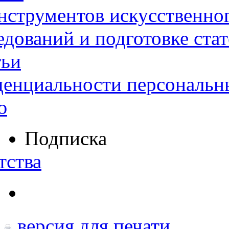
нструментов искусственног
дований и подготовке ста
тьи
денциальности персональн
ю
Подписка
тства
версия для печати