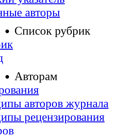
нные авторы
Список рубрик
рик
д
Авторам
рования
ипы авторов журнала
ципы рецензирования
ров