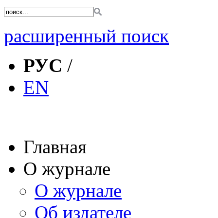
расширенный поиск
РУС
/
EN
Главная
О журнале
О журнале
Об издателе