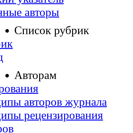
нные авторы
Список рубрик
рик
д
Авторам
рования
ипы авторов журнала
ципы рецензирования
ров