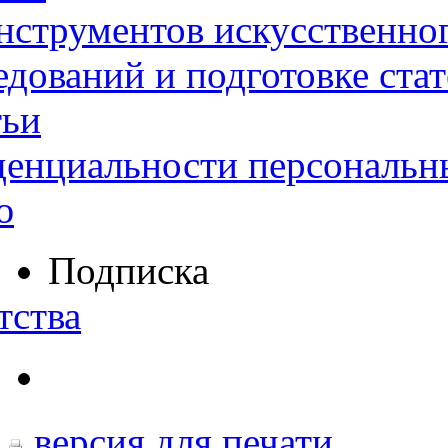
нструментов искусственног
дований и подготовке ста
тьи
денциальности персональн
ю
Подписка
тства
версия для печати