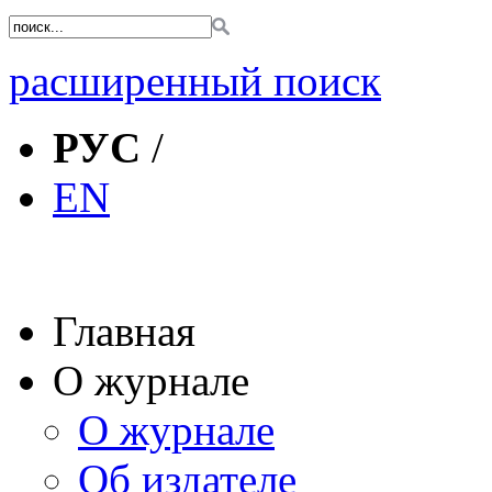
расширенный поиск
РУС
/
EN
Главная
О журнале
О журнале
Об издателе