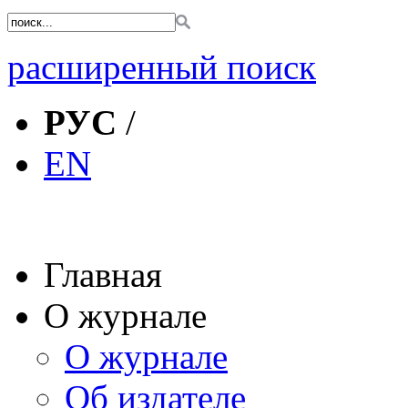
расширенный поиск
РУС
/
EN
Главная
О журнале
О журнале
Об издателе