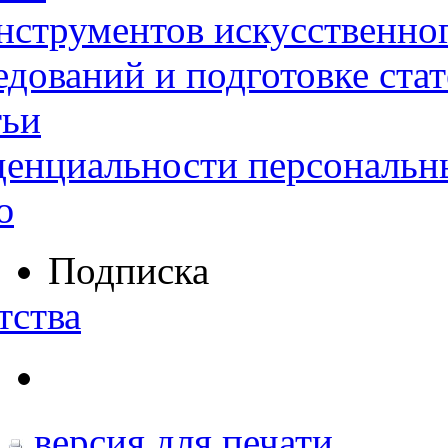
нструментов искусственног
дований и подготовке ста
тьи
денциальности персональн
ю
Подписка
тства
версия для печати