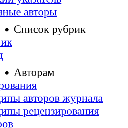
нные авторы
Список рубрик
рик
д
Авторам
рования
ипы авторов журнала
ципы рецензирования
ров