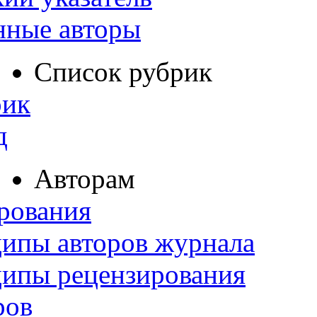
нные авторы
Список рубрик
рик
д
Авторам
рования
ипы авторов журнала
ципы рецензирования
ров