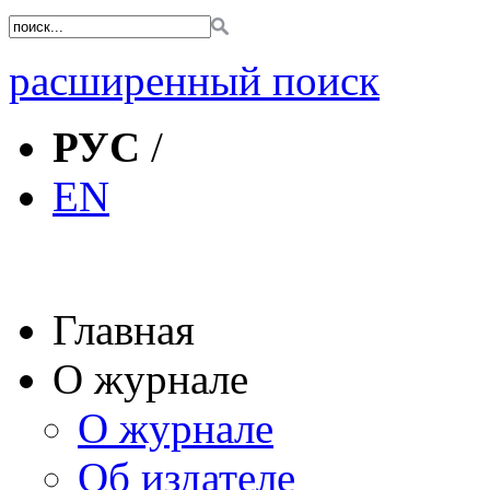
расширенный поиск
РУС
/
EN
Главная
О журнале
О журнале
Об издателе