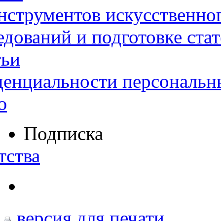
нструментов искусственног
дований и подготовке ста
тьи
денциальности персональн
ю
Подписка
тства
версия для печати