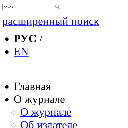
расширенный поиск
РУС
/
EN
Главная
О журнале
О журнале
Об издателе