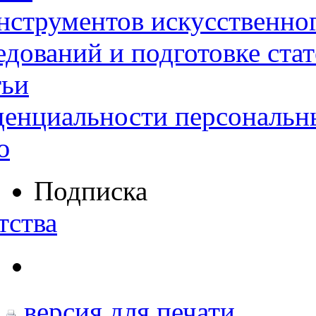
нструментов искусственног
дований и подготовке ста
тьи
денциальности персональн
ю
Подписка
тства
версия для печати