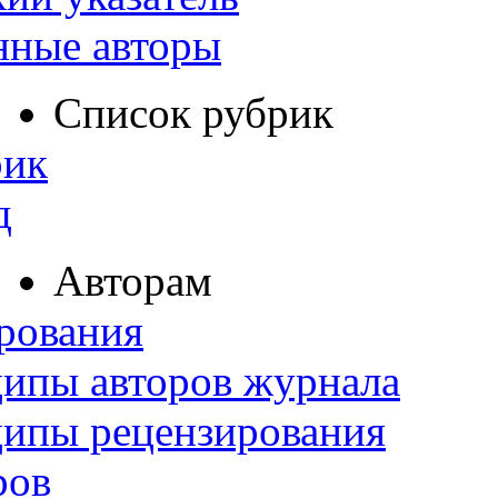
нные авторы
Список рубрик
рик
д
Авторам
рования
ипы авторов журнала
ципы рецензирования
ров