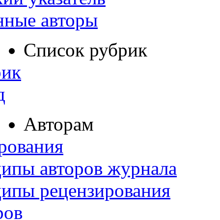
нные авторы
Список рубрик
рик
д
Авторам
рования
ипы авторов журнала
ципы рецензирования
ров