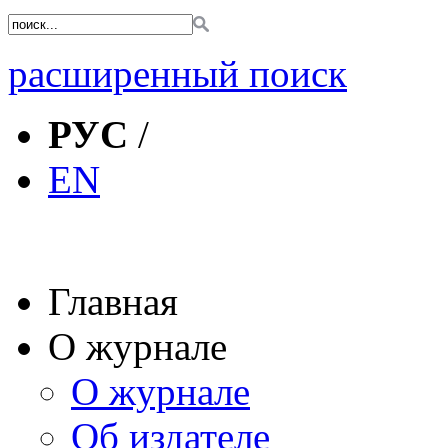
расширенный поиск
РУС
/
EN
Главная
О журнале
О журнале
Об издателе