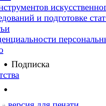
нструментов искусственног
дований и подготовке ста
тьи
денциальности персональн
ю
Подписка
тства
версия для печати