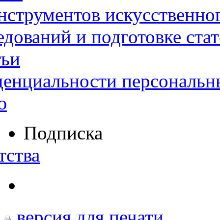
нструментов искусственног
дований и подготовке ста
тьи
денциальности персональн
ю
Подписка
тства
версия для печати