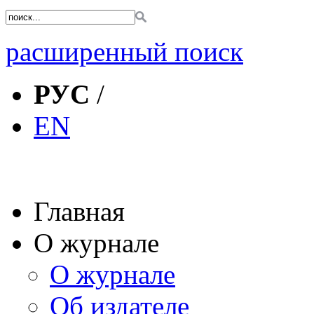
расширенный поиск
РУС
/
EN
Главная
О журнале
О журнале
Об издателе