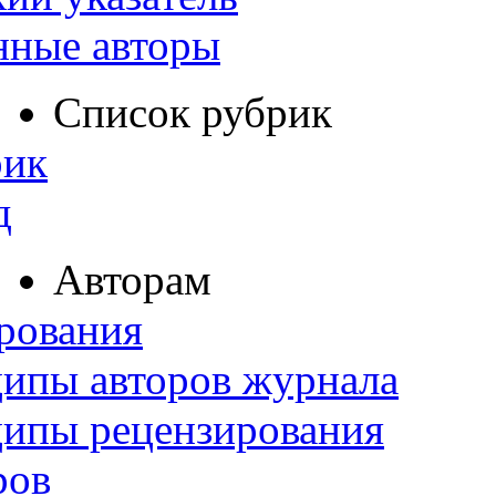
нные авторы
Список рубрик
рик
д
Авторам
рования
ипы авторов журнала
ципы рецензирования
ров