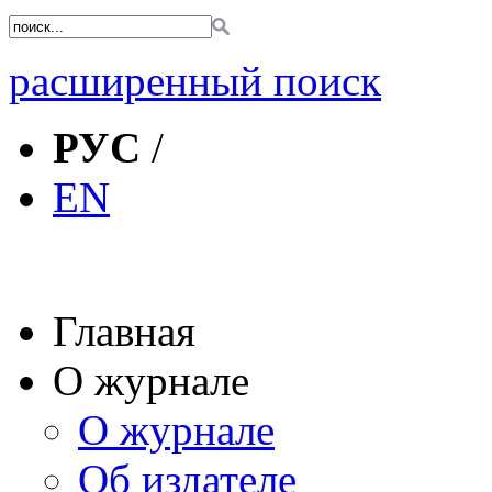
расширенный поиск
РУС
/
EN
Главная
О журнале
О журнале
Об издателе