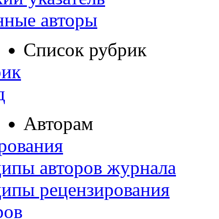
нные авторы
Список рубрик
рик
д
Авторам
рования
ипы авторов журнала
ципы рецензирования
ров