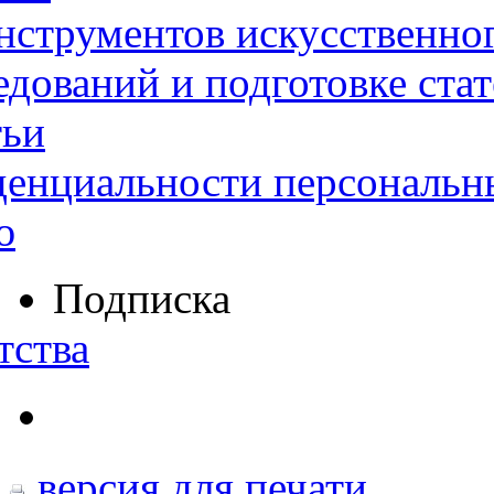
нструментов искусственног
дований и подготовке ста
тьи
денциальности персональн
ю
Подписка
тства
версия для печати